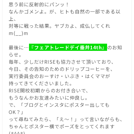
思う前に反射的にパンッ！
なんかゴメンよ。が、ヒトも自然の一部である以
上、
対等に戦った結果。ヤブカよ、成仏してくれ
m(__)m
最後に…
『フェアトレードデイ垂井14th』
のお知
らせ。
毎年、少しだけRISEも協力させて頂いており、
今日、その告知のためのドリップコーヒーを、
実行委員会のおーすけ・いぶき・はくママが
持ってきてくださいました。
RISE開校初期からのお付き合いで、
もうなんかお友達みたいに仲良し。
で、「ブログとインスタにポスター出しても
OK？」
って尋ねてみたら、「え～！」って言いながらも、
ちゃんとポスター横でポーズをとってくれます
(#^^#)