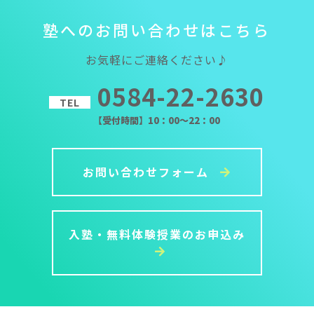
塾
へ
の
お
問
い
合
わ
せ
は
こ
ち
ら
お気軽にご連絡ください♪
0584-22-2630
TEL
【受付時間】10：00～22：00
お問い合わせフォーム
入塾・無料体験授業のお申込み