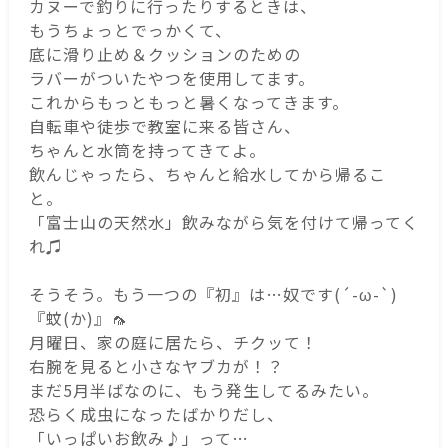
カヌーで釣りに行ったりするときは、
もうちょっとでっかくて、
底に滑り止め＆クッションのための
ラバーがついたやつを使用してます。
これからもっともっと暑くなってきます。
自転車や徒歩で教室に来る皆さん、
ちゃんと水筒を持ってきてよ。
飲んじゃったら、ちゃんと給水してから帰るこ
と。
「富士山の天然水」飲みながら気を付けて帰ってく
れ♫
そうそう。もう一つの『初』は…奴です(´-ω-`)
『蚊(か)』🦟
月曜日、家の庭に居たら、チクッて！
右腕を見ると小さなヤブカが！？
まだ5月半ばなのに、もう発生してるみたい。
恐らく成虫になったばかりだし、
「いっぱいお飲み♪」って…