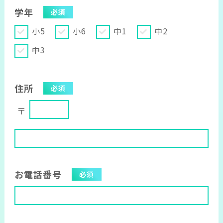
学年
必須
小5
小6
中1
中2
中3
住所
必須
お電話番号
必須