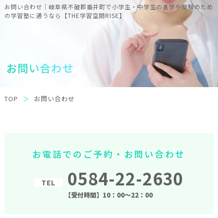
お問い合わせ｜岐阜県不破郡垂井町で小学生・中学生の進学や受験のため
の学習塾に通うなら【THE学習空間RISE】
お問い合わせ
TOP
お問い合わせ
お
電
話
で
の
ご
予
約
・
お
問
い
合
わ
せ
0584-22-2630
TEL
【受付時間】10：00～22：00