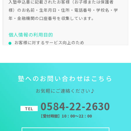
入塾申込書に記載されたお客様（お子様または保護者
様）のお名前・生年月日・住所・電話番号・学校名・学
年・金融機関の口座番号を収集しています。
個人情報の利用目的
お客様に対するサービス向上のため
学習全般、安全管理、学習相談、進路指導のため
金融機関にお支払いに関する手続きを依頼するため
個人を識別しない集計等
塾
へ
の
お
問
い
合
わ
せ
は
こ
ち
ら
個人情報の管理
当塾は、お客様の個人情報を適切に取り扱い、厳重な管
お気軽にご連絡ください♪
理、維持に努めます。また、外部からの不正アクセスや個
0584-22-2630
人情報の紛失、破壊、改ざん及び漏えい等のリスクに対
TEL
して、技術面及び組織面においても適切かつ合理的なレベ
【受付時間】10：00～22：00
ルの安全対策、予防措置を講じるように努めます。