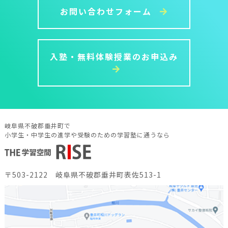
お問い合わせフォーム
個人情報の提供
ご提供頂いた個人情報はお客様の同意なく第三者へ開示
されることはありません。ただし、法令により開示を求
入塾・無料体験授業のお申込み
められた場合は、お客様の承諾なく個人情報を提供する
ことがあります。
個人情報の開示・訂正・削除及び利用停止等
個人情報の開示・訂正・削除及び利用停止をご自身から
岐阜県不破郡垂井町で
依頼された場合は、業務の遂行に著しい支障をきたす場
小学生・中学生の進学や受験のための学習塾に通うなら
合、又は個人の生命・身体・財産その他の権利利益を害
する場合を除き、速やかに対応させて頂きます。
〒503-2122 岐阜県不破郡垂井町表佐513-1