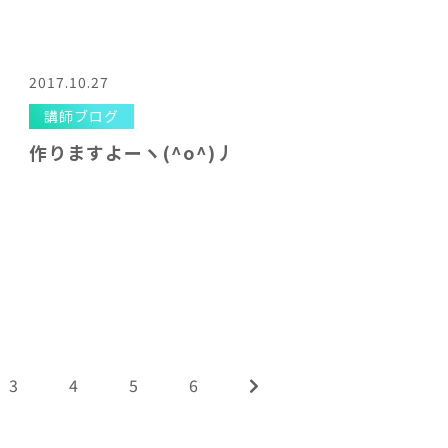
2017.10.27
講師ブログ
作りますよーヽ(^o^)丿
3
4
5
6