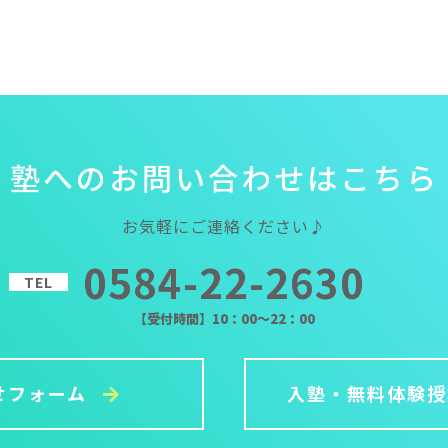
塾
へ
の
お
問
い
合
わ
せ
は
こ
ち
ら
お気軽にご連絡ください♪
0584-22-2630
TEL
【受付時間】10：00～22：00
せフォーム
入塾・無料体験