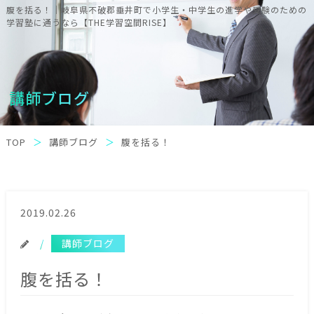
腹を括る！｜岐阜県不破郡垂井町で小学生・中学生の進学や受験のための
学習塾に通うなら【THE学習空間RISE】
講師ブログ
TOP
講師ブログ
腹を括る！
2019.02.26
講師ブログ
腹を括る！