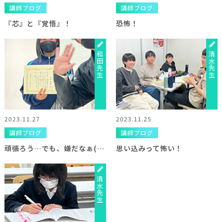
講師ブログ
講師ブログ
『芯』と『覚悟』！
恐怖！
和田先生
清水先生
2023.11.27
2023.11.25
講師ブログ
講師ブログ
頑張ろう…でも、嫌だなぁ(￣▽￣)
思い込みって怖い！
清水先生