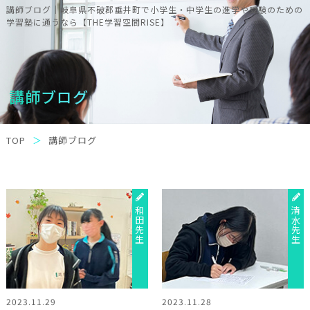
講師ブログ｜岐阜県不破郡垂井町で小学生・中学生の進学や受験のための
学習塾に通うなら【THE学習空間RISE】
講師ブログ
TOP
講師ブログ
和田先生
清水先生
2023.11.29
2023.11.28