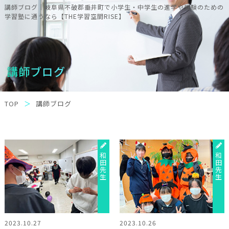
講師ブログ｜岐阜県不破郡垂井町で小学生・中学生の進学や受験のための
学習塾に通うなら【THE学習空間RISE】
講師ブログ
TOP
講師ブログ
和田先生
和田先生
2023.10.27
2023.10.26