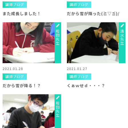
講師ブログ
講師ブログ
また成長しました！
だから雪が降った(≧▽≦)/
和田先生
清水先生
2021.01.28
2021.01.27
講師ブログ
講師ブログ
だから雪が降る！？
くぁｗせｄ・・・？
和田先生