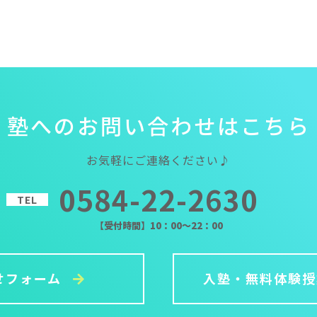
塾
へ
の
お
問
い
合
わ
せ
は
こ
ち
ら
お気軽にご連絡ください♪
0584-22-2630
TEL
【受付時間】10：00～22：00
せフォーム
入塾・無料体験