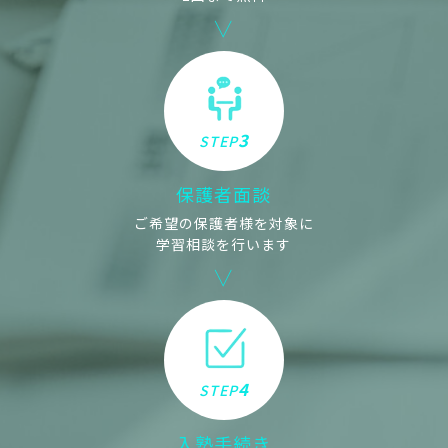
3
STEP
保護者面談
ご希望の保護者様を対象に
学習相談を行います
4
STEP
入塾手続き