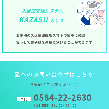
入退室管理システム
KAZASU
-カザス-
お子様の入退室記録をスマホで簡単に確認！
安心してお子様を教室に預けることができます
塾
へ
の
お
問
い
合
わ
せ
は
こ
ち
ら
お気軽にご連絡ください♪
0584-22-2630
TEL
【受付時間】10：00～22：00