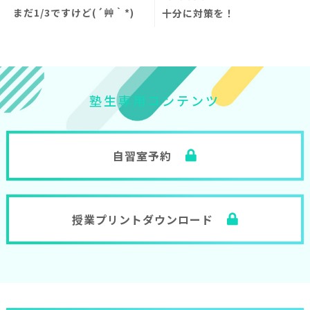
まだ1/3ですけど(´艸｀*)
十分に対策を！
塾
生
専
用
コ
ン
テ
ン
ツ
自習室予約
授業プリントダウンロード