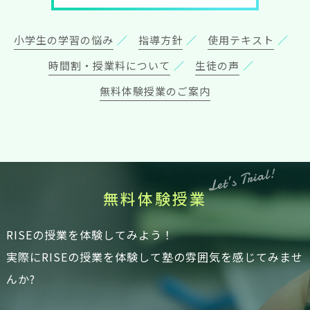
小学生の学習の悩み
指導方針
使用テキスト
時間割・授業料について
生徒の声
無料体験授業のご案内
Let’s Trial!
無
料
体
験
授
業
RISEの授業を体験してみよう！
実際にRISEの授業を体験して塾の雰囲気を感じてみませ
んか?