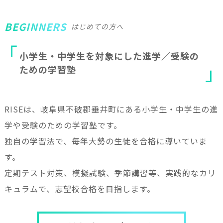
BEGINNERS
はじめての方へ
小
学
生
・
中
学
生
を
対
象
に
し
た
進
学
／
受
験
の
た
め
の
学
習
塾
RISEは、岐阜県不破郡垂井町にある小学生・中学生の進
学や受験のための学習塾です。
独自の学習法で、毎年大勢の生徒を合格に導いていま
す。
定期テスト対策、模擬試験、季節講習等、実践的なカリ
キュラムで、志望校合格を目指します。