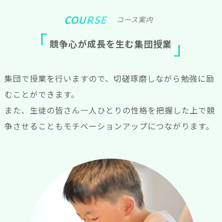
COURSE
コース案内
競
争
心
が
成
長
を
生
む
集
団
授
業
集団で授業を行いますので、切磋琢磨しながら勉強に励
むことができます。
また、生徒の皆さん一人ひとりの性格を把握した上で競
争させることもモチベーションアップにつながります。