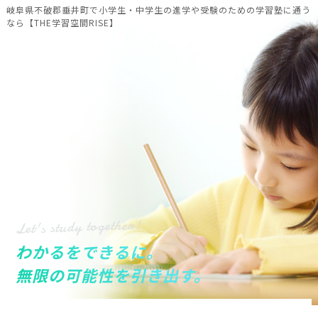
岐阜県不破郡垂井町で小学生・中学生の進学や受験のための学習塾に通う
なら【THE学習空間RISE】
Let's study together!
わかるをできるに。
無限の可能性を引き出す。