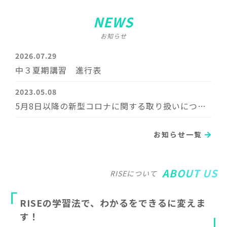
NEWS
お知らせ
2026.07.29
中３夏期講習 進行表
2023.05.08
5月8日以降の新型コロナに関する取り扱いについて
お知らせ一覧
ABOUT US
RISEについて
R
I
S
E
の
学
習
法
で
、
わ
か
る
を
で
き
る
に
変
え
ま
す
！