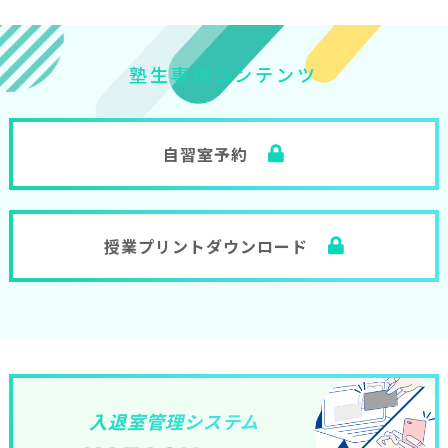
塾
生
専
用
コ
ン
テ
ン
ツ
自習室予約
授業プリントダウンロード
入退室管理システム