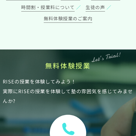
時間割・授業料について
生徒の声
無料体験授業のご案内
Let’s Trial!
無
料
体
験
授
業
RISEの授業を体験してみよう！
実際にRISEの授業を体験して塾の雰囲気を感じてみませ
んか?