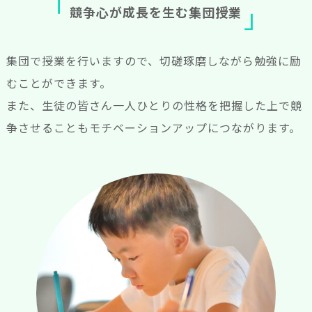
競
争
心
が
成
長
を
生
む
集
団
授
業
集団で授業を行いますので、切磋琢磨しながら勉強に励
むことができます。
また、生徒の皆さん一人ひとりの性格を把握した上で競
争させることもモチベーションアップにつながります。