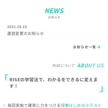
NEWS
お知らせ
2021.10.15
運営変更のお知らせ
お知らせ一覧
ABOUT US
RISEについて
R
I
S
E
の
学
習
法
で
、
わ
か
る
を
で
き
る
に
変
え
ま
す
！
・ 毎回実施で確実に力をつける
授業はじめの小テスト