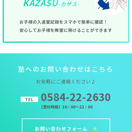
KAZASU
-カザス-
お子様の入退室記録をスマホで簡単に確認！
安心してお子様を教室に預けることができます
塾
へ
の
お
問
い
合
わ
せ
は
こ
ち
ら
お気軽にご連絡ください♪
0584-22-2630
TEL
【受付時間】10：00～22：00
お問い合わせフォーム