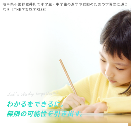
岐阜県不破郡垂井町で小学生・中学生の進学や受験のための学習塾に通う
なら【THE学習空間RISE】
Let's study together!
わかるをできるに。
無限の可能性を引き出す。