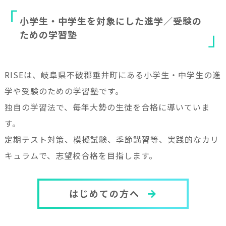
小
学
生
・
中
学
生
を
対
象
に
し
た
進
学
／
受
験
の
た
め
の
学
習
塾
RISEは、岐阜県不破郡垂井町にある小学生・中学生の進
学や受験のための学習塾です。
独自の学習法で、毎年大勢の生徒を合格に導いていま
す。
定期テスト対策、模擬試験、季節講習等、実践的なカリ
キュラムで、志望校合格を目指します。
はじめての方へ